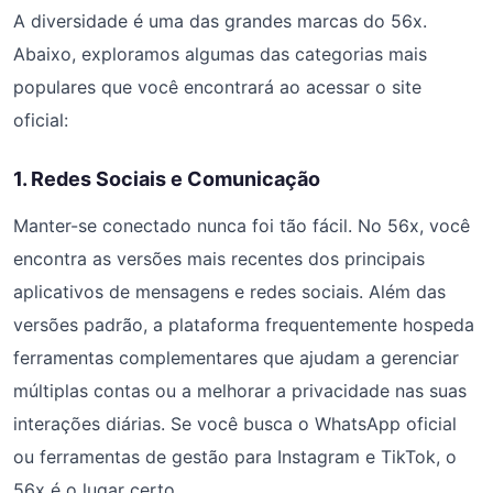
A diversidade é uma das grandes marcas do 56x.
Abaixo, exploramos algumas das categorias mais
populares que você encontrará ao acessar o site
oficial:
1. Redes Sociais e Comunicação
Manter-se conectado nunca foi tão fácil. No 56x, você
encontra as versões mais recentes dos principais
aplicativos de mensagens e redes sociais. Além das
versões padrão, a plataforma frequentemente hospeda
ferramentas complementares que ajudam a gerenciar
múltiplas contas ou a melhorar a privacidade nas suas
interações diárias. Se você busca o WhatsApp oficial
ou ferramentas de gestão para Instagram e TikTok, o
56x é o lugar certo.