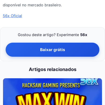
disponível no mercado brasileiro.
56x Oficial
Gostou deste artigo? Experimente
56x
Baixar grátis
Artigos relacionados