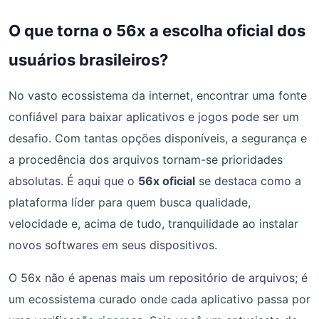
O que torna o 56x a escolha oficial dos
usuários brasileiros?
No vasto ecossistema da internet, encontrar uma fonte
confiável para baixar aplicativos e jogos pode ser um
desafio. Com tantas opções disponíveis, a segurança e
a procedência dos arquivos tornam-se prioridades
absolutas. É aqui que o
56x oficial
se destaca como a
plataforma líder para quem busca qualidade,
velocidade e, acima de tudo, tranquilidade ao instalar
novos softwares em seus dispositivos.
O 56x não é apenas mais um repositório de arquivos; é
um ecossistema curado onde cada aplicativo passa por