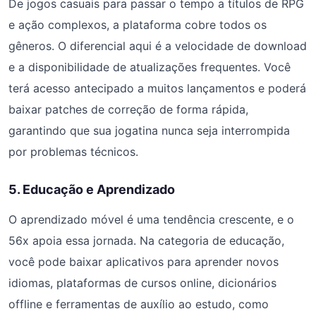
De jogos casuais para passar o tempo a títulos de RPG
e ação complexos, a plataforma cobre todos os
gêneros. O diferencial aqui é a velocidade de download
e a disponibilidade de atualizações frequentes. Você
terá acesso antecipado a muitos lançamentos e poderá
baixar patches de correção de forma rápida,
garantindo que sua jogatina nunca seja interrompida
por problemas técnicos.
5. Educação e Aprendizado
O aprendizado móvel é uma tendência crescente, e o
56x apoia essa jornada. Na categoria de educação,
você pode baixar aplicativos para aprender novos
idiomas, plataformas de cursos online, dicionários
offline e ferramentas de auxílio ao estudo, como