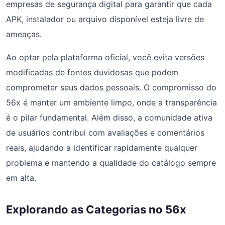
empresas de segurança digital para garantir que cada
APK, instalador ou arquivo disponível esteja livre de
ameaças.
Ao optar pela plataforma oficial, você evita versões
modificadas de fontes duvidosas que podem
comprometer seus dados pessoais. O compromisso do
56x é manter um ambiente limpo, onde a transparência
é o pilar fundamental. Além disso, a comunidade ativa
de usuários contribui com avaliações e comentários
reais, ajudando a identificar rapidamente qualquer
problema e mantendo a qualidade do catálogo sempre
em alta.
Explorando as Categorias no 56x