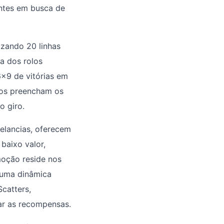
entes em busca de
izando 20 linhas
a dos rolos
6×9 de vitórias em
los preencham os
o giro.
elancias, oferecem
baixo valor,
moção reside nos
o uma dinâmica
Scatters,
ar as recompensas.