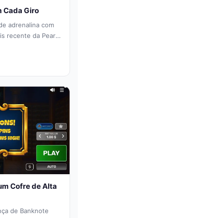
m Cada Giro
de adrenalina com
is recente da Pear
um Cofre de Alta
nça de Banknote