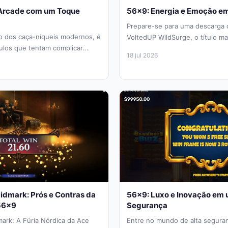
 Arcade com um Toque
56×9: Energia e Emoção e
Prepare-se para uma descarga 
io dos caça-níqueis modernos, é
VoltedUP WildSurge, o título ma
ulos que tentam complicar
Fiction Studios que funde a...
18 jul 2026
, mas o Max...
aidmark: Prós e Contras da
56×9: Luxo e Inovação em 
 56×9
Segurança
mark: A Fúria Nórdica da Ace
Entre no mundo de alta segura