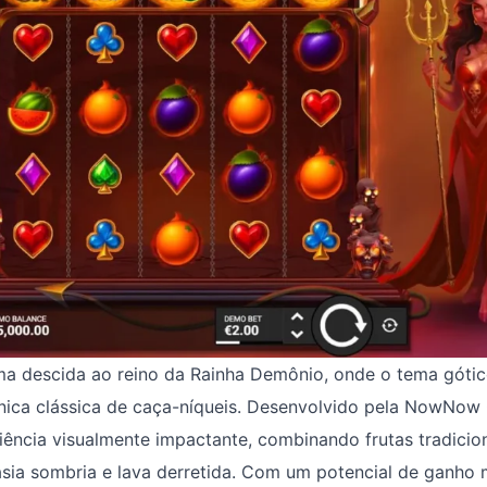
ma descida ao reino da Rainha Demônio, onde o tema gótic
ica clássica de caça-níqueis. Desenvolvido pela NowNow G
ência visualmente impactante, combinando frutas tradicio
asia sombria e lava derretida. Com um potencial de ganho