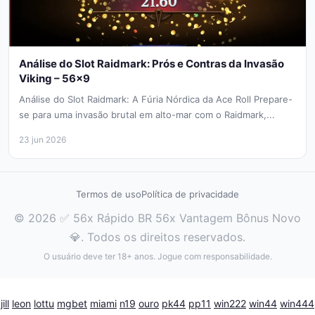
Análise do Slot Raidmark: Prós e Contras da Invasão
Viking – 56×9
Análise do Slot Raidmark: A Fúria Nórdica da Ace Roll Prepare-
se para uma invasão brutal em alto-mar com o Raidmark,...
23 jun 2026
Termos de uso
Política de privacidade
© 2026 ✅ 56x Rápido BR 56x Vantagem Bônus Novo
💎. Todos os direitos reservados.
O usuário deve ter 18+ anos. Jogue com responsabilidade.
jill
leon
lottu
mgbet
miami
n19
ouro
pk44
pp11
win222
win44
win444